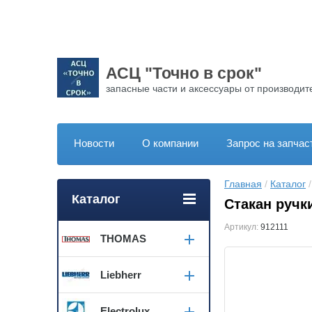
АСЦ "Точно в срок"
запасные части и аксессуары от производит
Новости
О компании
Запрос на запчас
Главная
 / 
Каталог
 /
Каталог
Стакан ручк
Артикул:
912111
THOMAS
Liebherr
Electrolux