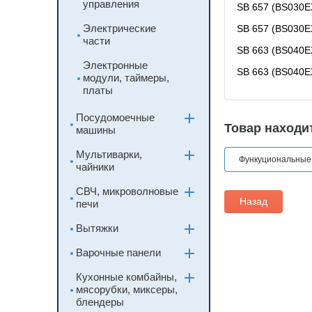
управления
SB 657 (BS030E
Электрические
SB 657 (BS030E
части
SB 663 (BS040E
Электронные
SB 663 (BS040E
модули, таймеры,
платы
Посудомоечные
Товар находит
машины
Мультиварки,
Функуциональные
чайники
СВЧ, микроволновые
Назад
печи
Вытяжки
Варочные панели
Кухонные комбайны,
мясорубки, миксеры,
блендеры