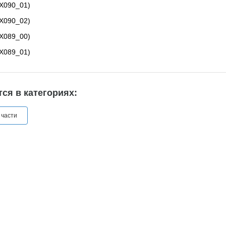
X090_01)
X090_02)
X089_00)
X089_01)
ся в категориях:
 части