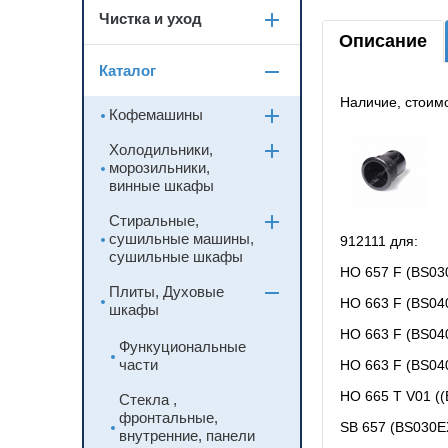
Чистка и уход
Описание
Каталог
Наличие, стои
Кофемашины
Холодильники,
морозильники,
винные шкафы
Стиральные,
сушильные машины,
912111 для:
сушильные шкафы
HO 657 F (BS03
Плиты, Духовые
HO 663 F (BS04
шкафы
HO 663 F (BS04
Функуциональные
части
HO 663 F (BS0
HO 665 T V01 (
Стекла ,
фронтальные,
SB 657 (BS030E
внутренние, панели