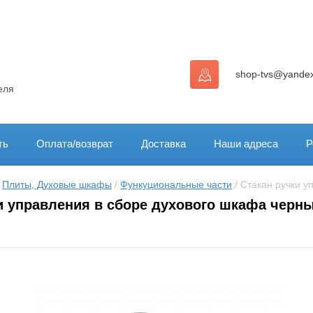
shop-tvs@yandex
еля
ть
Оплата/возврат
Доставка
Наши адреса
Р
 
Плиты, Духовые шкафы
 / 
Функуциональные части
 / Стакан ручки 
и управления в сборе духового шкафа черны