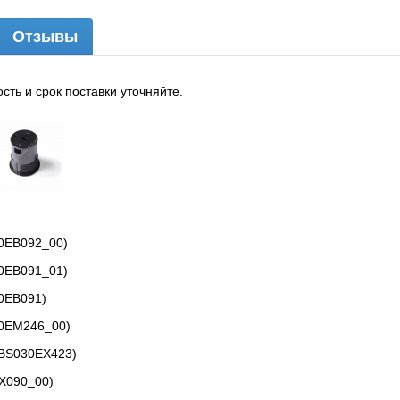
Отзывы
мость и срок поставки уточняйте.
0EB092_00)
0EB091_01)
0EB091)
40EM246_00)
(BS030EX423)
X090_00)