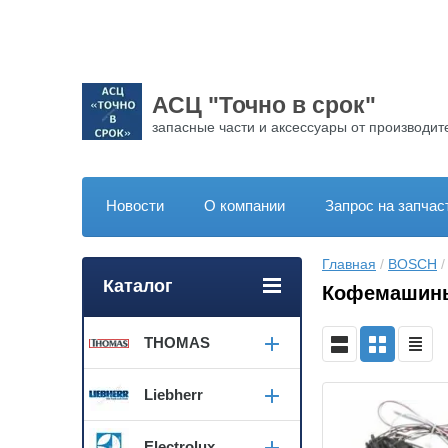
АСЦ "Точно в срок"
запасные части и аксессуары от производит
Новости
О компании
Запрос на запчас
Главная
 / 
BOSCH
 /
Каталог
Кофемашины
THOMAS
Liebherr
Electrolux