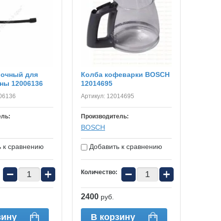
лочный для
Колба кофеварки BOSCH
ны 12006136
12014695
06136
Артикул:
12014695
ель:
Производитель:
BOSСH
 к сравнению
Добавить к сравнению
−
+
−
+
Количество:
2400
руб.
зину
В корзину