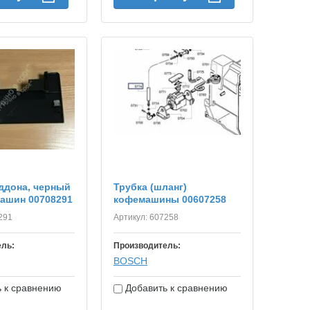
ддона, черный
Трубка (шланг)
ашин 00708291
кофемашины 00607258
291
Артикул:
607258
ель:
Производитель:
BOSСH
 к сравнению
Добавить к сравнению