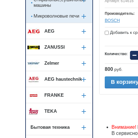
Артикул:
614616
машины
Производитель:
Микроволновые печи
BOSСH
AEG
Добавить к с
ZANUSSI
−
Количество:
Zelmer
800
руб.
AEG haustechnik
В корзин
FRANKE
TEKA
Бытовая техника
Внимание!
В сервисно