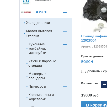
BOSCH
Холодильники
Малая бытовая
техника
Привод кофев
12028554
Кухонные
Артикул:
12028554
комбайны,
мясорубки
Производитель:
Утюги и паровые
BOSСH
станции
Добавить к с
Миксеры и
блендеры
−
Количество:
Пылесосы
Кофемашины и
19800
руб.
кофеварки
В корзин