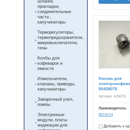
Шланги,
прокладки,
соединительные
части ,
капучинаторы
Терморегуляторы,
термопредохранители,
микровыключатели,
тены
Колбы для
кофеварок и
емкости
Измельчители,
Кнопка для
клапаны, приводы,
электрокофев
капучинаторы
00428076
Артикул:
428076
Заварочный узел,
помпы
Производитель:
Электронные
BOSСH
модули, платы
индикации для
Добавить к с