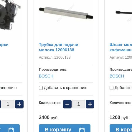
арки
Трубка для подачи
Шланг мо
молока 12006138
кофемаши
Артикул:
12006138
Артикул:
120
Производитель:
Производит
BOSСH
BOSСH
равнению
Добавить к сравнению
Добавить
+
−
+
Количество:
Количество:
2400
1200
руб.
руб.
у
В корзину
В кор