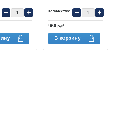
−
+
−
+
Количество:
960
руб.
зину
В корзину