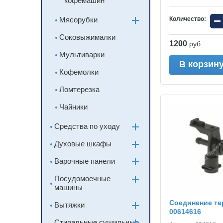
кофемашин
−
Мясорубки
Количество:
Соковыжималки
1200
руб.
Мультиварки
В корзин
Кофемолки
Ломтерезка
Чайники
Средства по уходу
Духовые шкафы
Варочные панели
Посудомоечные
машины
Соединение т
Вытяжки
00614616
Стиральные,сушильные