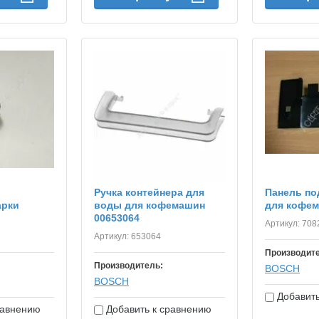
Ручка контейнера для
Панель по
арки
воды для кофемашин
для кофем
00653064
Артикул:
708
Артикул:
653064
Производит
Производитель:
BOSСH
BOSСH
Добавить
равнению
Добавить к сравнению