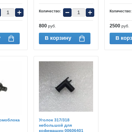
+
−
+
Количество:
Количество:
800
2500
руб.
руб.
у
В корзину
В кор
ермоблока
Уголок 317/318
небольшой для
кофемашин 00606401