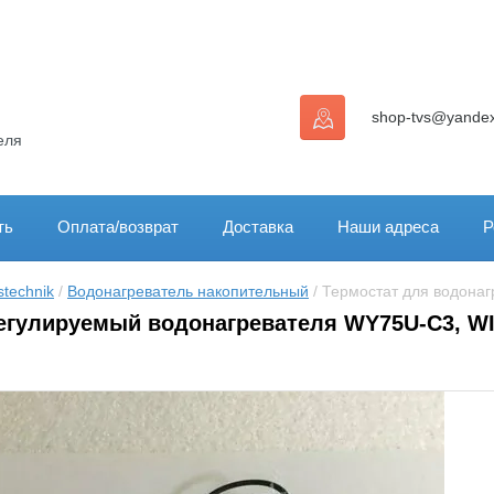
shop-tvs@yandex
еля
ть
Оплата/возврат
Доставка
Наши адреса
Р
technik
 / 
Водонагреватель накопительный
 / Термостат для водона
егулируемый водонагревателя WY75U-C3, WI