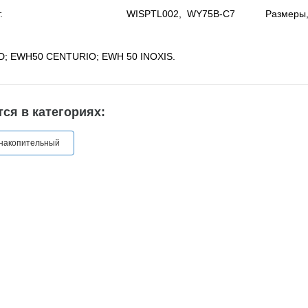
 - 2 шт. WISPTL002, WY75B-C7 Размеры, м
D; EWH50 CENTURIO; EWH 50 INOXIS.
ся в категориях:
 накопительный