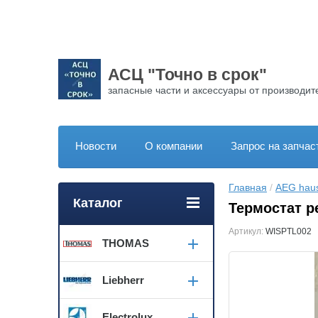
АСЦ "Точно в срок"
запасные части и аксессуары от производит
Новости
О компании
Запрос на запчас
Главная
 / 
AEG haus
Каталог
Термостат р
Артикул:
WISPTL002
THOMAS
Liebherr
Electrolux