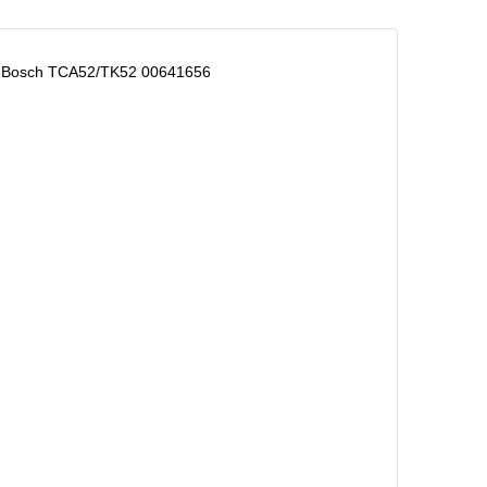
h TCA52/TK52 00641656