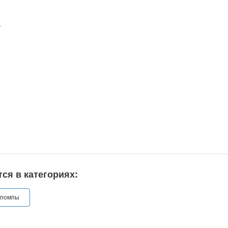
L
ся в категориях:
 помпы