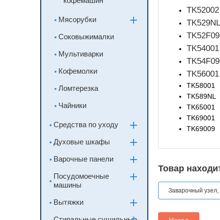
кофемашин
TK52002
Мясорубки
TK529N
TK52F09
Соковыжималки
TK54001
Мультиварки
TK54F09
Кофемолки
TK56001
TK58001
Ломтерезка
TK589NL
Чайники
TK65001
TK69001
Средства по уходу
TK69009
Духовые шкафы
Варочные панели
Товар находит
Посудомоечные
машины
Заварочный узел,
Вытяжки
Стиральные,сушильные