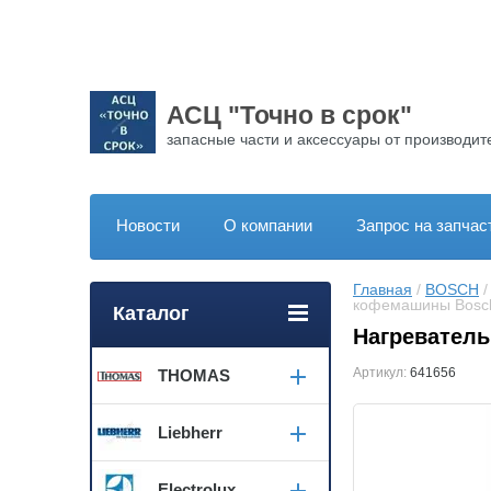
АСЦ "Точно в срок"
запасные части и аксессуары от производит
Новости
О компании
Запрос на запчас
Главная
 / 
BOSCH
 /
кофемашины Bosc
Каталог
Нагревател
Артикул:
641656
THOMAS
Liebherr
Electrolux