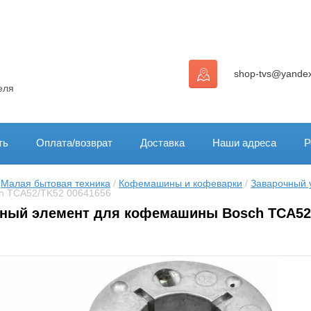
shop-tvs@yandex
еля
ть
Оплата/возврат
Доставка
Наши адреса
Р
 
Малая бытовая техника
 / 
Кофемашины и кофеварки
 / 
Заварочный 
h TCA52/TK52 00641656
ьный элемент для кофемашины Bosch TCA52/