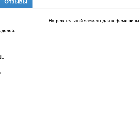
Отзывы
 1 шт. Нагревательный элемент для кофемашины Bosc
оделей:
1
2
NL
1
9
1
8
2
9
1
1
9