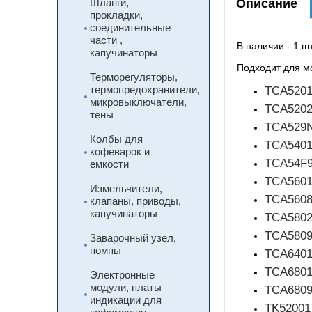
Шланги,
Описание
прокладки,
соединительные
части ,
В наличии -
капучинаторы
Подходит для м
Терморегуляторы,
термопредохранители,
TCA520
микровыключатели,
TCA520
тены
TCA529
Колбы для
TCA540
кофеварок и
TCA54F
емкости
TCA560
Измельчители,
TCA560
клапаны, приводы,
капучинаторы
TCA580
TCA580
Заварочный узел,
помпы
TCA640
TCA680
Электронные
модули, платы
TCA680
индикации для
TK52001