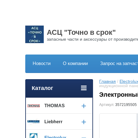
АСЦ "Точно в срок"
запасные части и аксессуары от производит
Новости
О компании
Запрос на запчас
Главная
 / 
Electrolu
индукционной пан
Каталог
Электронный
Артикул:
3572195505
THOMAS
Liebherr
Electrolux