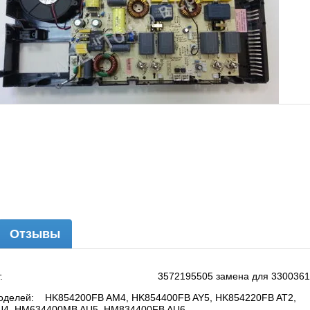
Отзывы
ичии - 2 шт.
3572195505 замена для 3300361
моделей:
HK854200FB AM4, HK854400FB AY5, HK854220FB AT2,
4, HM634400MB AU5, HM834400FB AU6.