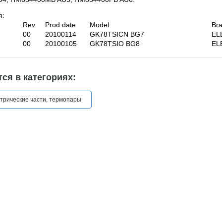
я:
Rev
Prod date
Model
Br
00
20100114
GK78TSICN BG7
EL
00
20100105
GK78TSIO BG8
EL
ся в категориях:
ктрические части, термопары