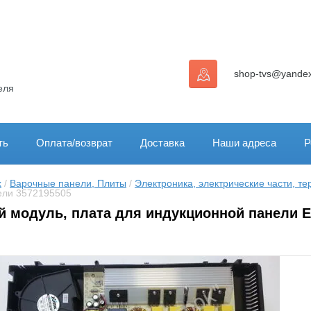
shop-tvs@yandex
еля
ть
Оплата/возврат
Доставка
Наши адреса
Р
x
 / 
Варочные панели, Плиты
 / 
Электроника, электрические части, т
ели 3572195505
 модуль, плата для индукционной панели El