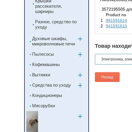
Крышки
рассекателя,
3572195505 дл
шарниры
Product no
1
941591614
Разное, средство по
2
941591615
уходу
Духовые шкафы,
микроволновые печи
Товар находит
Пылесосы
Электроника, эле
Кофемашины
Вытяжки
Назад
Средства по уходу
Кондиционеры
Мясорубки